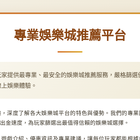
專業娛樂城推薦平台
玩家提供最專業、最安全的娛樂城推薦服務，嚴格篩選
線上娛樂體驗。
驗，深度了解各大娛樂城平台的特色與優勢。我們的專業
出金速度，為玩家篩選出最值得信賴的娛樂城選擇。
、遊戲介紹、優惠資訊及專業建議，讓每位玩家都能根據