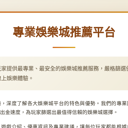
專業娛樂城推薦平台
玩家提供最專業、最安全的娛樂城推薦服務，嚴格篩選
線上娛樂體驗。
驗，深度了解各大娛樂城平台的特色與優勢。我們的專業
出金速度，為玩家篩選出最值得信賴的娛樂城選擇。
、遊戲介紹、優惠資訊及專業建議，讓每位玩家都能根據