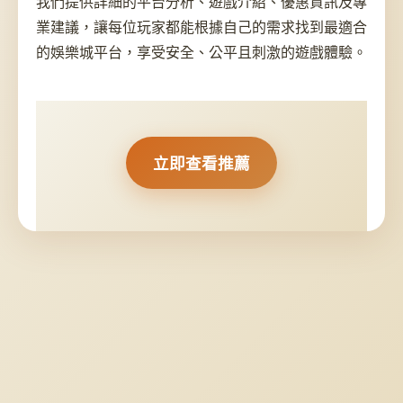
我們提供詳細的平台分析、遊戲介紹、優惠資訊及專
業建議，讓每位玩家都能根據自己的需求找到最適合
的娛樂城平台，享受安全、公平且刺激的遊戲體驗。
立即查看推薦