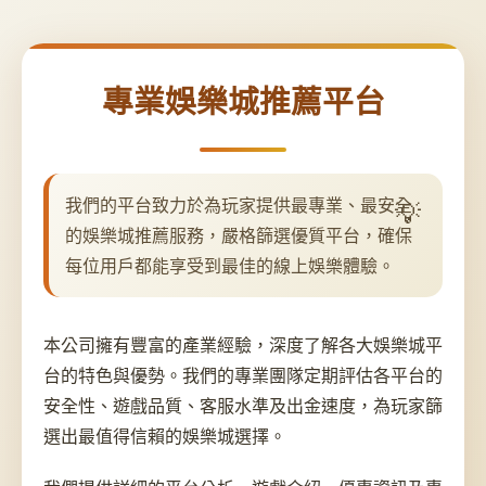
專業娛樂城推薦平台
我們的平台致力於為玩家提供最專業、最安全
的娛樂城推薦服務，嚴格篩選優質平台，確保
每位用戶都能享受到最佳的線上娛樂體驗。
本公司擁有豐富的產業經驗，深度了解各大娛樂城平
台的特色與優勢。我們的專業團隊定期評估各平台的
安全性、遊戲品質、客服水準及出金速度，為玩家篩
選出最值得信賴的娛樂城選擇。