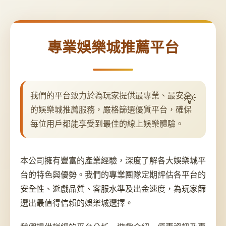
專業娛樂城推薦平台
我們的平台致力於為玩家提供最專業、最安全
的娛樂城推薦服務，嚴格篩選優質平台，確保
每位用戶都能享受到最佳的線上娛樂體驗。
本公司擁有豐富的產業經驗，深度了解各大娛樂城平
台的特色與優勢。我們的專業團隊定期評估各平台的
安全性、遊戲品質、客服水準及出金速度，為玩家篩
選出最值得信賴的娛樂城選擇。