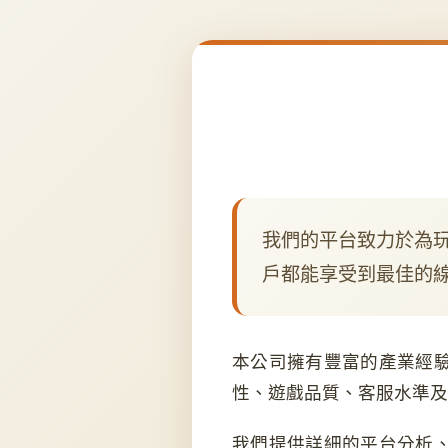
我們的平台致力於為
戶都能享受到最佳的
本公司擁有豐富的產業經
性、遊戲品質、客服水準及
我們提供詳細的平台分析