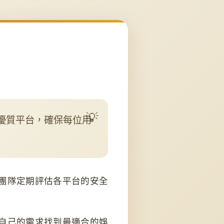
優質平台，確保每位用
團隊定期評估各平台的安全
自己的需求找到最適合的娛