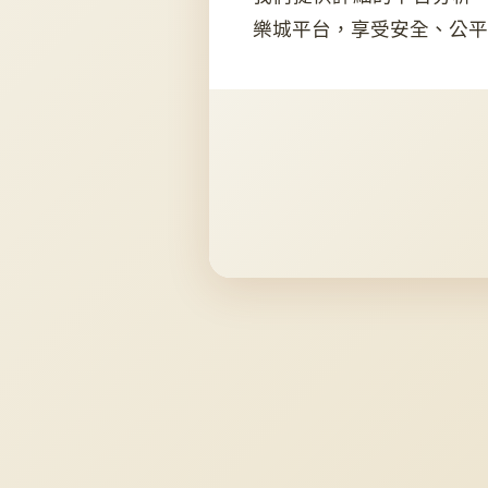
樂城平台，享受安全、公平