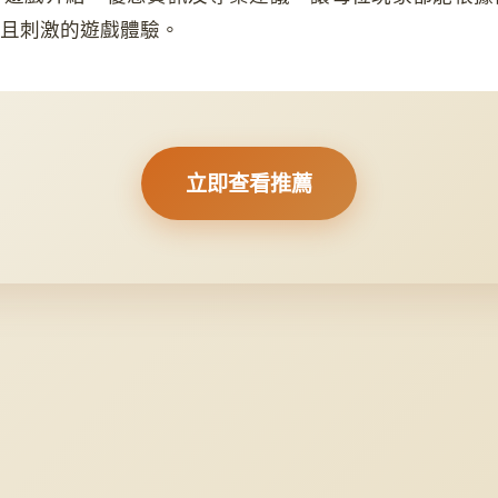
且刺激的遊戲體驗。
立即查看推薦