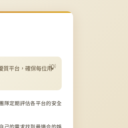
優質平台，確保每位用
團隊定期評估各平台的安全
自己的需求找到最適合的娛