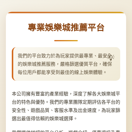
專業娛樂城推薦平台
我們的平台致力於為玩家提供最專業、最安全
的娛樂城推薦服務，嚴格篩選優質平台，確保
每位用戶都能享受到最佳的線上娛樂體驗。
本公司擁有豐富的產業經驗，深度了解各大娛樂城平
台的特色與優勢。我們的專業團隊定期評估各平台的
安全性、遊戲品質、客服水準及出金速度，為玩家篩
選出最值得信賴的娛樂城選擇。