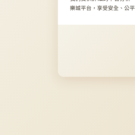
樂城平台，享受安全、公平