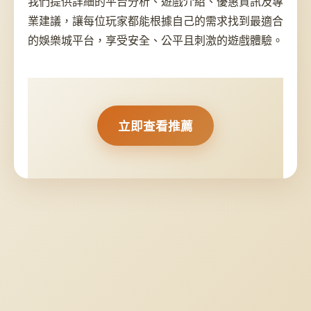
我們提供詳細的平台分析、遊戲介紹、優惠資訊及專
業建議，讓每位玩家都能根據自己的需求找到最適合
的娛樂城平台，享受安全、公平且刺激的遊戲體驗。
立即查看推薦