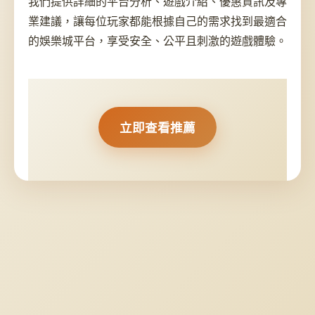
我們提供詳細的平台分析、遊戲介紹、優惠資訊及專
業建議，讓每位玩家都能根據自己的需求找到最適合
的娛樂城平台，享受安全、公平且刺激的遊戲體驗。
立即查看推薦