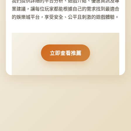
我們提供詳細的平台分析、遊戲介紹、優惠資訊及專
業建議，讓每位玩家都能根據自己的需求找到最適合
的娛樂城平台，享受安全、公平且刺激的遊戲體驗。
立即查看推薦