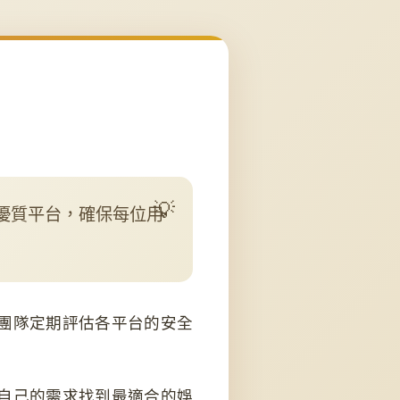
優質平台，確保每位用
團隊定期評估各平台的安全
自己的需求找到最適合的娛