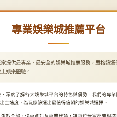
專業娛樂城推薦平台
玩家提供最專業、最安全的娛樂城推薦服務，嚴格篩選
線上娛樂體驗。
驗，深度了解各大娛樂城平台的特色與優勢。我們的專業
出金速度，為玩家篩選出最值得信賴的娛樂城選擇。
、遊戲介紹、優惠資訊及專業建議，讓每位玩家都能根據