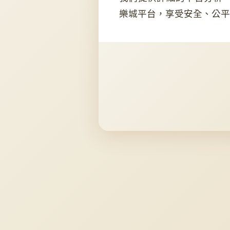
樂城平台，享受安全、公平