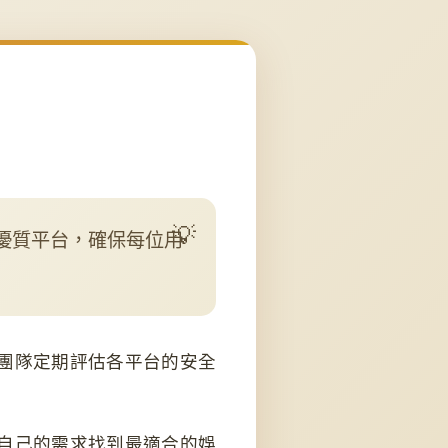
優質平台，確保每位用
團隊定期評估各平台的安全
自己的需求找到最適合的娛