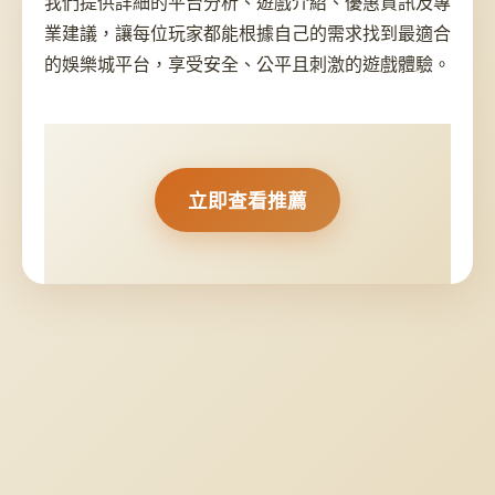
我們提供詳細的平台分析、遊戲介紹、優惠資訊及專
業建議，讓每位玩家都能根據自己的需求找到最適合
的娛樂城平台，享受安全、公平且刺激的遊戲體驗。
立即查看推薦