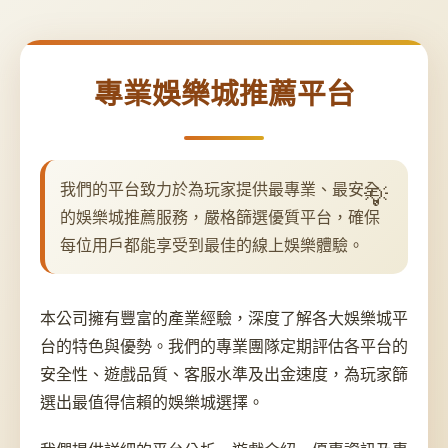
專業娛樂城推薦平台
我們的平台致力於為玩家提供最專業、最安全
的娛樂城推薦服務，嚴格篩選優質平台，確保
每位用戶都能享受到最佳的線上娛樂體驗。
本公司擁有豐富的產業經驗，深度了解各大娛樂城平
台的特色與優勢。我們的專業團隊定期評估各平台的
安全性、遊戲品質、客服水準及出金速度，為玩家篩
選出最值得信賴的娛樂城選擇。