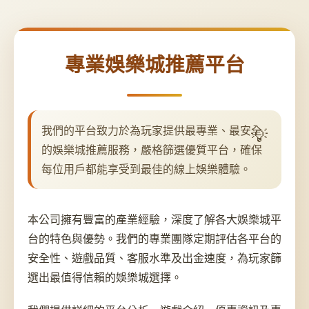
專業娛樂城推薦平台
我們的平台致力於為玩家提供最專業、最安全
的娛樂城推薦服務，嚴格篩選優質平台，確保
每位用戶都能享受到最佳的線上娛樂體驗。
本公司擁有豐富的產業經驗，深度了解各大娛樂城平
台的特色與優勢。我們的專業團隊定期評估各平台的
安全性、遊戲品質、客服水準及出金速度，為玩家篩
選出最值得信賴的娛樂城選擇。