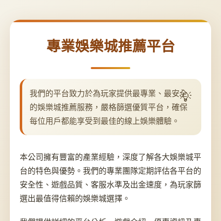
專業娛樂城推薦平台
我們的平台致力於為玩家提供最專業、最安全
的娛樂城推薦服務，嚴格篩選優質平台，確保
每位用戶都能享受到最佳的線上娛樂體驗。
本公司擁有豐富的產業經驗，深度了解各大娛樂城平
台的特色與優勢。我們的專業團隊定期評估各平台的
安全性、遊戲品質、客服水準及出金速度，為玩家篩
選出最值得信賴的娛樂城選擇。