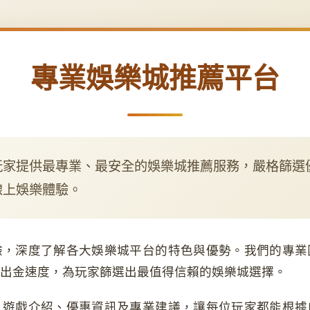
專業娛樂城推薦平台
玩家提供最專業、最安全的娛樂城推薦服務，嚴格篩選
線上娛樂體驗。
驗，深度了解各大娛樂城平台的特色與優勢。我們的專業
出金速度，為玩家篩選出最值得信賴的娛樂城選擇。
、遊戲介紹、優惠資訊及專業建議，讓每位玩家都能根據