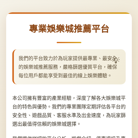
專業娛樂城推薦平台
我們的平台致力於為玩家提供最專業、最安全
的娛樂城推薦服務，嚴格篩選優質平台，確保
每位用戶都能享受到最佳的線上娛樂體驗。
本公司擁有豐富的產業經驗，深度了解各大娛樂城平
台的特色與優勢。我們的專業團隊定期評估各平台的
安全性、遊戲品質、客服水準及出金速度，為玩家篩
選出最值得信賴的娛樂城選擇。