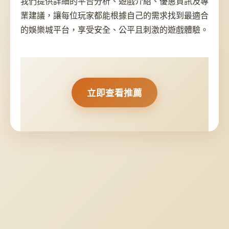
我們提供詳細的平台分析、遊戲介紹、優惠資訊及專
業建議，讓每位玩家都能根據自己的需求找到最適合
的娛樂城平台，享受安全、公平且刺激的遊戲體驗。
立即查看推薦