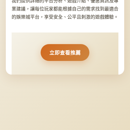
我們提供詳細的平台分析、遊戲介紹、優惠資訊及專
業建議，讓每位玩家都能根據自己的需求找到最適合
的娛樂城平台，享受安全、公平且刺激的遊戲體驗。
立即查看推薦