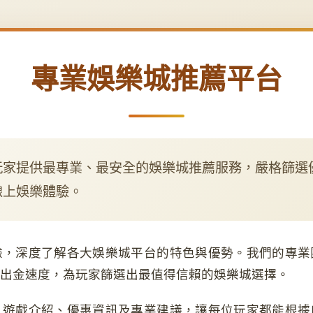
專業娛樂城推薦平台
玩家提供最專業、最安全的娛樂城推薦服務，嚴格篩選
線上娛樂體驗。
驗，深度了解各大娛樂城平台的特色與優勢。我們的專業
出金速度，為玩家篩選出最值得信賴的娛樂城選擇。
、遊戲介紹、優惠資訊及專業建議，讓每位玩家都能根據