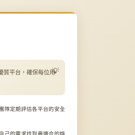
優質平台，確保每位用
團隊定期評估各平台的安全
自己的需求找到最適合的娛